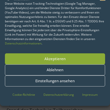
Echtzeitübersetzung à la DeepL oder einer
Diese Website nutzt Tracking-Technologien (Google Tag Manager,
Sprachassistenz wie Siri handelt – die
Google Analytics) ein und bindet Dienste Dritter für Komfortfunktionen
(YouTube-Videos), um die Website stetig zu verbessern und Ihnen ein
künstlichen neuronalen Netze liegen
optimales Nutzungserlebnis zu bieten. Für den Einsatz dieser Dienste
schwer im Trend. Obwohl die Methodik
benötigen wir nach Art. 6 Abs. 1 lit. a DSGVO und § 25 Abs. 1 TDDDG Ihre
Einwilligung, welche Sie freiwillig erteilen können. Eine erteilte
bereits in den 60er Jahren entwickelt
Einwilligung können Sie jederzeit über die Privatsphäre-Einstellungen
wurde, entstand der Hype um Deep
(Link im Footer) mit Wirkung für die Zukunft widerrufen. Weitere
Informationen zu den eingesetzten Diensten finden Sie in unseren
Learning erst vor wenigen Jahren. Ein
Datenschutzinformationen
.
entscheidender Grund dafür: die damals
fehlende Leistungsstärke der Computer,
Akzeptieren
um schnell und effizient immense
Datenmengen zu analysieren und zu
Ablehnen
verknüpfen. Heutzutage können
Einstellungen ansehen
beispielsweise Grafikprozessoren diese
Prozesse beschleunigen. Die Architektur
Cookie-Richtlinie
Datenschutzerklärung
Impressum
des Netzwerks kann durch den Benutzer
spezifiziert werden und dank dem neusten