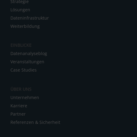
Strategie
t
Lösungen
e
Dateninfrastruktur
r
Weiterbildung
n
a
EINBLICKE
t
Datenanalyseblog
i
Veranstaltungen
v
Case Studies
e
:
ÜBER UNS
Unternehmen
Karriere
Partner
Referenzen & Sicherheit