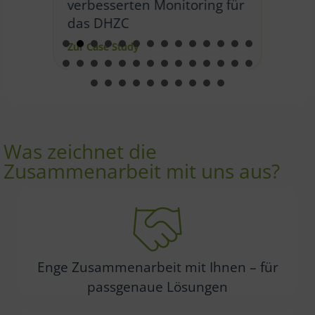
verbesserten Monitoring für
Zur
das DHZC
einer Applikation zum Monitoring der Netzauslastung
about Entwicklung von Shiny-Applika
Zur Case Study
Was zeichnet die
Zusammenarbeit mit uns aus?
Enge Zusammenarbeit mit Ihnen – für
passgenaue Lösungen