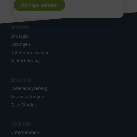
A
SERVICES
l
Strategie
t
Lösungen
e
Dateninfrastruktur
r
Weiterbildung
n
a
EINBLICKE
t
Datenanalyseblog
i
Veranstaltungen
v
Case Studies
e
:
ÜBER UNS
Unternehmen