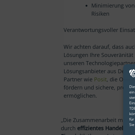
Minimierung von
Risiken
Verantwortungsvoller Einsat
Wir achten darauf, dass au
Lösungen Ihre Souveränität 
unseren Technologiepartner
Lösungsanbieter aus Deuts
Partner wie
Posit
, die Open-
fördern und sichere, prod
Die
ein
ermöglichen.
ste
Ein
TDD
kön
„Die Zusammenarbeit mit de
für
Sie
durch
effizientes Handeln
, s