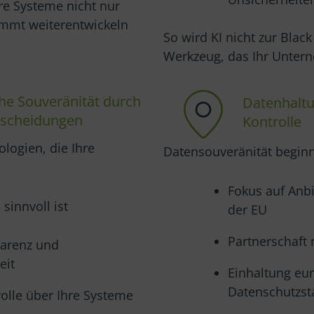
hre Systeme nicht nur
immt weiterentwickeln
So wird KI nicht zur Blac
Werkzeug, das Ihr Untern
he Souveränität durch
Datenhaltu
tscheidungen
Kontrolle
ologien, die Ihre
Datensouveränität beginnt
Fokus auf Anb
sinnvoll ist
der EU
Partnerschaft
arenz und
eit
Einhaltung eu
Datenschutzst
olle über Ihre Systeme