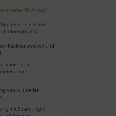
ntrierter KI-Ansatz
chnologie – sie ist ein
ormationsprozess.
ber Funktionsweisen und
I
Vertrauen und
petenz Ihrer
n
ung von kulturellen
n
gang mit Spannungen,
n und Ängsten