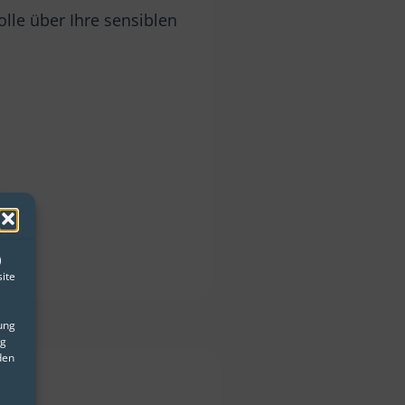
olle über Ihre sensiblen
)
ite
gung
ng
den