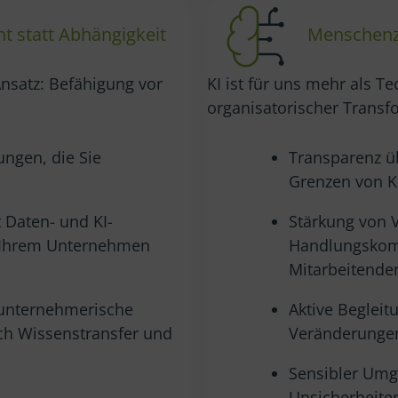
 statt Abhängigkeit
Menschenze
Ansatz: Befähigung vor
KI ist für uns mehr als Te
organisatorischer Transf
ungen, die Sie
Transparenz ü
Grenzen von K
 Daten- und KI-
Stärkung von 
 Ihrem Unternehmen
Handlungskom
Mitarbeitende
 unternehmerische
Aktive Begleit
ch Wissenstransfer und
Veränderunge
Sensibler Um
Unsicherheite