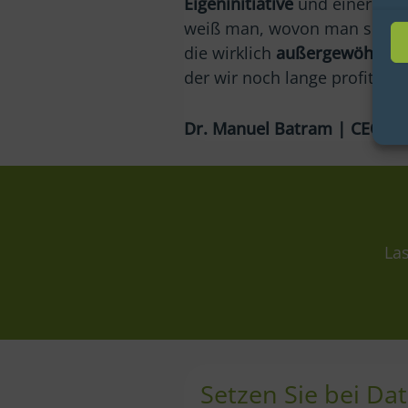
Eigeninitiative
und einer
umf
weiß man, wovon man sprich
die wirklich
außergewöhnlich
der wir noch lange profitiere
Dr. Manuel Batram | CEO |
Las
Setzen Sie bei Dat