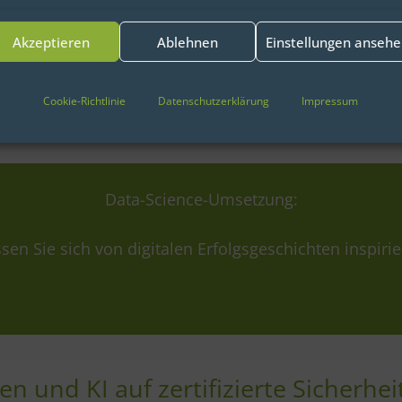
assenden Expertise
. Hier
t. Eine Zusammenarbeit,
Akzeptieren
Ablehnen
Einstellungen anseh
e Freud
e macht und von
n werden.“
Cookie-Richtlinie
Datenschutzerklärung
Impressum
 Vandage GmbH
Data-Science-Umsetzung:
sen Sie sich von digitalen Erfolgsgeschichten inspiri
Zu den Case Studies
en und KI auf zertifizierte Sicherhe