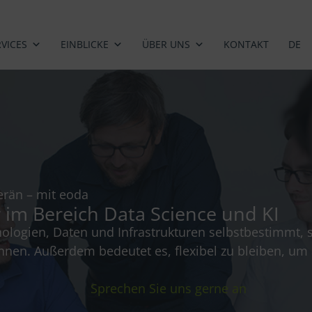
RVICES
EINBLICKE
ÜBER UNS
KONTAKT
DE
erän – mit eoda
er im Bereich Data Science und KI
hnologien, Daten und Infrastrukturen selbstbestimmt,
önnen. Außerdem bedeutet es, flexibel zu bleiben, u
Sprechen Sie uns gerne an