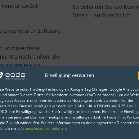
 Vendor-Lock-In-
So behalten Sie die Kontr
Daten – auch rechtlich.
z proprietärer Software
ch kommerzielle
nicht einschränken. Bei
n setzen wir auf
chland wie
IONOS
oder
Einwilligung verwalten
Source-Initiativen aktiv
uktive Umgebungen
se Website nutzt Tracking-Technologien (Google Tag Manager, Google Analytics
 und bindet Dienste Dritter für Komfortfunktionen (YouTube-Videos), um die Webs
tig zu verbessern und Ihnen ein optimales Nutzungserlebnis zu bieten. Für den
satz dieser Dienste benötigen wir nach Art. 6 Abs. 1 lit. a DSGVO und § 25 Abs. 1
DG Ihre Einwilligung, welche Sie freiwillig erteilen können. Eine erteilte Einwilli
nen Sie jederzeit über die Privatsphäre-Einstellungen (Link im Footer) mit Wirku
r eoda GmbH ist geprägt
 die Zukunft widerrufen. Weitere Informationen zu den eingesetzten Diensten fin
 in unseren
Datenschutzinformationen
.
tark
ausgeprägte