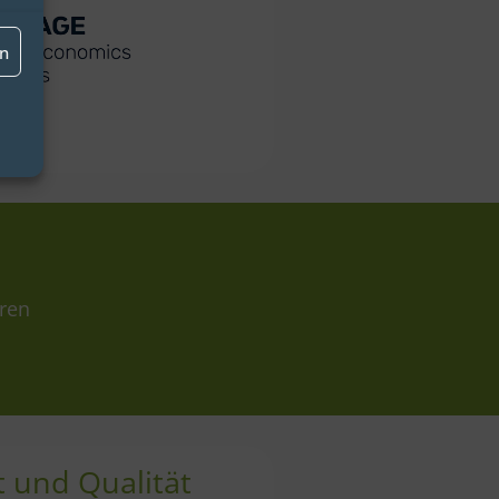
en
eren
it und Qualität