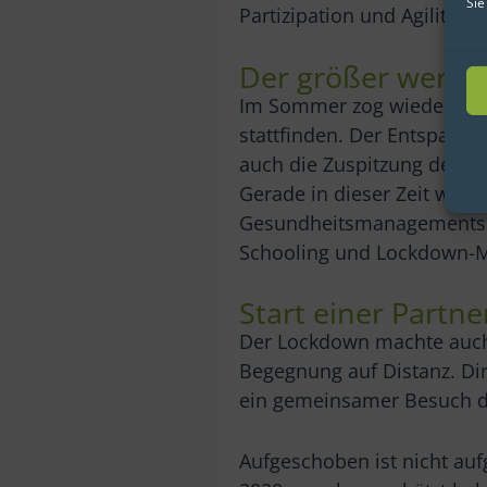
Sie
Partizipation und Agilität n
Der größer werde
Im Sommer zog wieder vers
stattfinden. Der Entspann
auch die Zuspitzung der pe
Gerade in dieser Zeit wurd
Gesundheitsmanagements ge
Schooling und Lockdown-M
Start einer Partne
Der Lockdown machte auch
Begegnung auf Distanz. D
ein gemeinsamer Besuch d
Aufgeschoben ist nicht auf