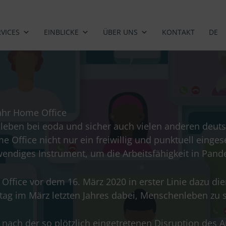
RVICES
EINBLICKE
ÜBER UNS
KONTAKT
DE
Jahr Home Office
tsleben bei eoda und sicher auch vielen anderen deu
me Office nicht nur ein freiwillig und punktuell einge
ndiges Instrument, um die Arbeitsfähigkeit in Pande
ice vor dem 16. März 2020 in erster Linie dazu dient
tag im März letzten Jahres dabei, Menschenleben zu 
 nach der so plötzlich eingetretenen Disruption des 