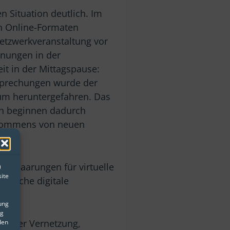
n Situation deutlich. Im
en Online-Formaten
Netzwerkveranstaltung vor
gnungen in der
it in der Mittagspause:
sprechungen wurde der
mum heruntergefahren. Das
en beginnen dadurch
Ankommens von neuen
mie.
ge Paarungen für virtuelle
)
ite
ntliche digitale
gung
ng
 in der Vernetzung,
den