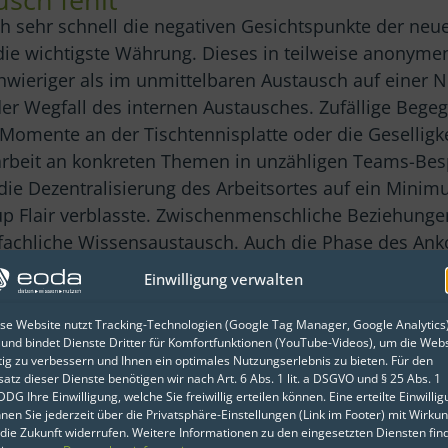
 sehr schnell die negativen Gesichtspunkte der neue
 die wichtigste Währung. Dieses in teilweise anonym
hwieriger als im unmittelbaren Austausch auf einer 
er Wegfall des internen Austausches. Zufällige Bege
omente an der Tischtennisplatte oder die Geselligke
beit an konkreten Themen in unzähligen Teams-Be
ie Dezentralisierung des Arbeitsortes auf ein Mini
up Flair verblasste. Zwischenmenschliche Beziehung
r fachliche Wissensaustausch. Auch die Phase des 
estaltet sich deutlich anders als noch vor der Pande
Einwilligung verwalten
en war ein Algorithmus schnell gefunden, der zufälli
se Website nutzt Tracking-Technologien (Google Tag Manager, Google Analytics
 und bindet Dienste Dritter für Komfortfunktionen (YouTube-Videos), um die Webs
enauso eine willkommene Abwechslung, wie das wöche
tig zu verbessern und Ihnen ein optimales Nutzungserlebnis zu bieten. Für den
satz dieser Dienste benötigen wir nach Art. 6 Abs. 1 lit. a DSGVO und § 25 Abs. 1
DG Ihre Einwilligung, welche Sie freiwillig erteilen können. Eine erteilte Einwilli
nen Sie jederzeit über die Privatsphäre-Einstellungen (Link im Footer) mit Wirku
eadership wird insbesondere in dieser Phase deutlich,
 die Zukunft widerrufen. Weitere Informationen zu den eingesetzten Diensten fin