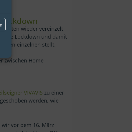
e Lockdown
en
konnten wieder vereinzelt
nächste Lockdown und damit
eden einzelnen stellt.
es
ter zwischen Home
ilseigner VIVAVIS
zu einer
fgeschoben werden, wie
e wir vor dem 16. März