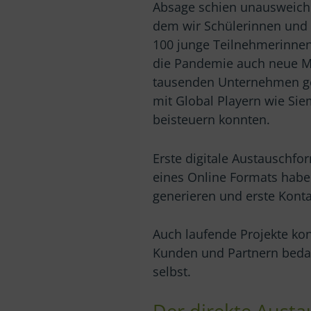
Absage schien unausweichl
dem wir Schülerinnen und S
100 junge Teilnehmerinnen
die Pandemie auch neue Mö
tausenden Unternehmen ge
mit Global Playern wie Siem
beisteuern konnten.
Erste digitale Austauschfo
eines Online Formats haben
generieren und erste Konta
Auch laufende Projekte kon
Kunden und Partnern bedank
selbst.
Der direkte Austa