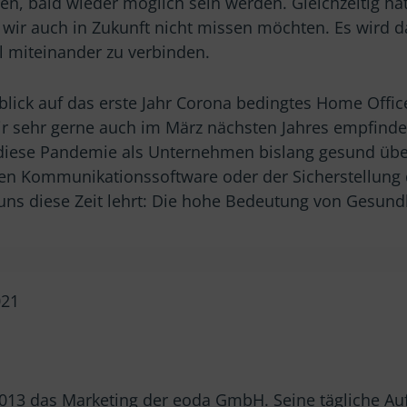
en, bald wieder möglich sein werden. Gleichzeitig ha
e wir auch in Zukunft nicht missen möchten. Es wird
l miteinander zu verbinden.
lick auf das erste Jahr Corona bedingtes Home Offic
ir sehr gerne auch im März nächsten Jahres empfinden
r diese Pandemie als Unternehmen bislang gesund üb
gen Kommunikationssoftware oder der Sicherstellung 
uns diese Zeit lehrt: Die hohe Bedeutung von Gesundh
021
 2013 das Marketing der eoda GmbH. Seine tägliche Au