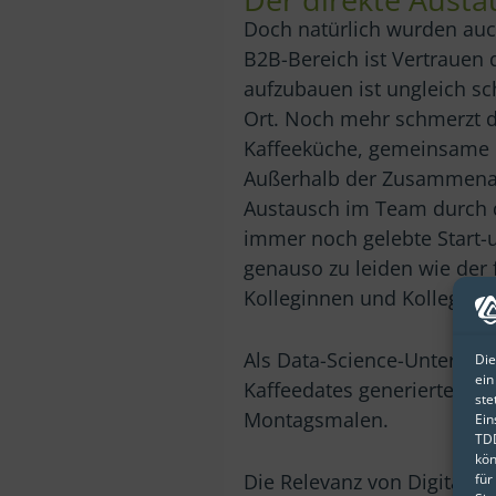
Doch natürlich wurden auch
B2B-Bereich ist Vertrauen
aufzubauen ist ungleich sc
Ort. Noch mehr schmerzt d
Kaffeeküche, gemeinsame M
Außerhalb der Zusammenar
Austausch im Team durch d
immer noch gelebte Start-
genauso zu leiden wie de
Kolleginnen und Kollegen g
Als Data-Science-Unternehm
Die
ein
Kaffeedates generierte. G
ste
Montagsmalen.
Ein
TDD
kön
Die Relevanz von Digital L
für