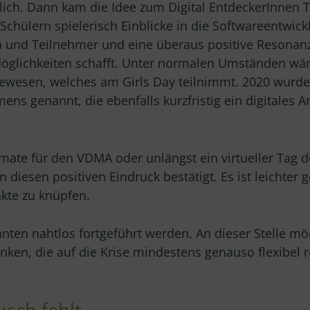
ich. Dann kam die Idee zum Digital EntdeckerInnen T
chülern spielerisch Einblicke in die Softwareentwic
 und Teilnehmer und eine überaus positive Resonanz
glichkeiten schafft. Unter normalen Umständen wär
wesen, welches am Girls Day teilnimmt. 2020 wurde
ens genannt, die ebenfalls kurzfristig ein digitales 
rmate für den VDMA oder unlängst ein virtueller Tag
 diesen positiven Eindruck bestätigt. Es ist leichter
kte zu knüpfen.
nten nahtlos fortgeführt werden. An dieser Stelle m
en, die auf die Krise mindestens genauso flexibel r
usch fehlt