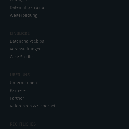
e
Dateninfrastruktur
r
Weiterbildung
n
a
EINBLICKE
t
Datenanalyseblog
i
Veranstaltungen
v
Case Studies
e
:
ÜBER UNS
Unternehmen
Karriere
Partner
Referenzen & Sicherheit
RECHTLICHES