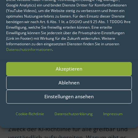
Google Analytics) ein und bindet Dienste Dritter für Komfortfunktionen
(YouTube-Videos), um die Website stetig zu verbessern und Ihnen ein
Eine KI-Richtlinie hat darüber hinaus aber
optimales Nutzungserlebnis zu bieten. Für den Einsatz dieser Dienste
auch das Potenzial, den KI-Einsatz im
benötigen wir nach Art. 6 Abs. 1 lit. a DSGVO und § 25 Abs. 1 TDDDG Ihre
Einwilligung, welche Sie freiwillig erteilen können. Eine erteilte
Unternehmen an einem definierten
Einwilligung können Sie jederzeit über die Privatsphäre-Einstellungen
Standard auszurichten und so eine
(Link im Footer) mit Wirkung für die Zukunft widerrufen. Weitere
Informationen zu den eingesetzten Diensten finden Sie in unseren
uneinheitliche und oft ineffiziente KI-
Datenschutzinformationen
.
Nutzung mit erhöhtem Kontrollaufwand zu
reduzieren.
Akzeptieren
Was sollten Unternehmen bei
der Erstellung einer KI-
Ablehnen
Richtlinie beachten?
Einstellungen ansehen
Eine KI-Richtlinie hat nur dann einen Wert,
wenn sie unternehmensweit verstanden
Cookie-Richtlinie
Datenschutzerklärung
Impressum
und gelebt wird. Dafür gilt es, Sinn und
Zweck der KI-Richtlinie für alle greifbar und
verständlich aufzubereiten. Warum gibt es