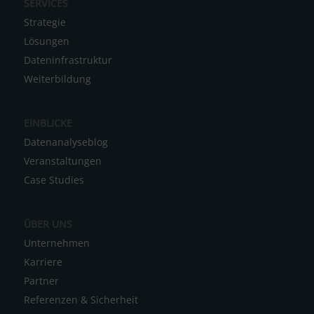
SERVICES
l
Strategie
t
Lösungen
e
Dateninfrastruktur
r
Weiterbildung
n
a
EINBLICKE
t
Datenanalyseblog
i
Veranstaltungen
v
Case Studies
e
:
ÜBER UNS
Unternehmen
Karriere
Partner
Referenzen & Sicherheit