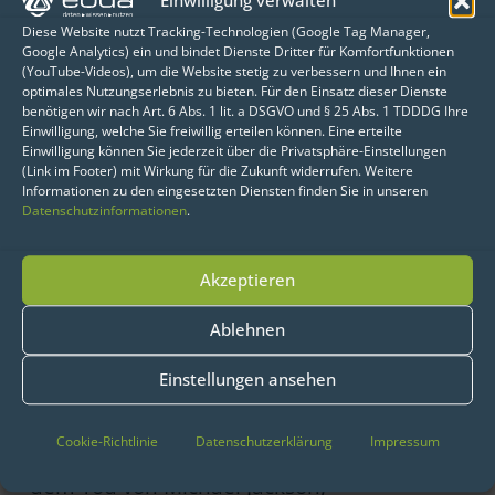
Einwilligung verwalten
R kann die Journalisten bei allen
Diese Website nutzt Tracking-Technologien (Google Tag Manager,
notwendigen Schritten unterstützen. Von
Google Analytics) ein und bindet Dienste Dritter für Komfortfunktionen
(YouTube-Videos), um die Website stetig zu verbessern und Ihnen ein
Bezug der Daten, über verschiedenste
optimales Nutzungserlebnis zu bieten. Für den Einsatz dieser Dienste
Quellen, die eigentliche Auswertung bis hin
benötigen wir nach Art. 6 Abs. 1 lit. a DSGVO und § 25 Abs. 1 TDDDG Ihre
Einwilligung, welche Sie freiwillig erteilen können. Eine erteilte
zu einer ansprechenden Visualisierung.
Einwilligung können Sie jederzeit über die Privatsphäre-Einstellungen
eoda zeigt hier am Beispiel der Daten des
(Link im Footer) mit Wirkung für die Zukunft widerrufen. Weitere
Informationen zu den eingesetzten Diensten finden Sie in unseren
Zugmonitors wie man offene Daten für
Datenschutzinformationen
.
eigene Zwecke mit R nutzen kann. Zu den
Möglichkeiten der Visualisierungen mit R
Akzeptieren
finden sich in
älteren
Posts Beispiele
.
Außerdem bietet die R-Akademie Kurse zu
Ablehnen
den Visualisierungsmöglichkeiten mit R an.
Einstellungen ansehen
Erfolgreich genutzt wird R von der
Cookie-Richtlinie
Datenschutzerklärung
Impressum
Redaktion der NY-Times. Nur Stunden nach
dem Tod von Michael Jackson,