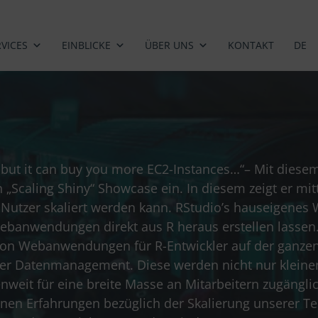
RVICES
EINBLICKE
ÜBER UNS
KONTAKT
DE
but it can buy you more EC2-Instances…“– Mit diesem
„Scaling Shiny“ Showcase ein. In diesem zeigt er mit
0 Nutzer skaliert werden kann. RStudio’s hauseigenes
Webanwendungen direkt aus R heraus erstellen lassen.
on Webanwendungen für R-Entwickler auf der ganzen We
der Datenmanagement. Diese werden nicht nur kleine
nweit für eine breite Masse an Mitarbeitern zugängli
enen Erfahrungen bezüglich der Skalierung unserer T