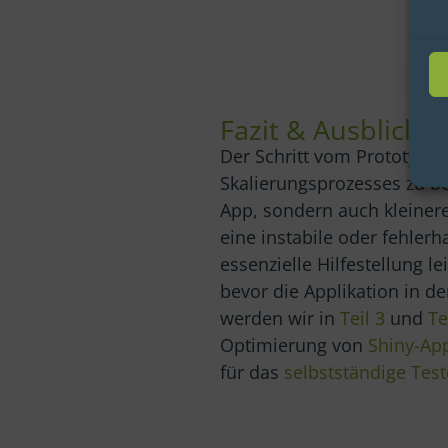
Fazit & Ausblick
Der Schritt vom Prototyp z
Skalierungsprozesses zu bew
App, sondern auch kleinere
eine instabile oder fehlerh
essenzielle Hilfestellung l
bevor die Applikation in 
werden wir in
Teil 3
und
Te
Optimierung von
Shiny-App
für das
selbstständige Tes