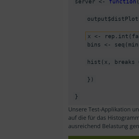
server <-
function
output$distPlot
x <- rep.int(f
bins <- seq(mi
hist(x, breaks 
})
}
Unsere Test-Applikation un
auf die für das Histogramm
ausreichend Belastung gene