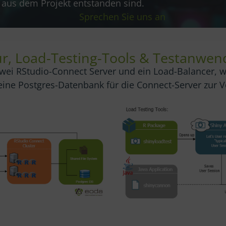
e aus dem Projekt entstanden sind.
Sprechen Sie uns an
ur, Load-Testing-Tools & Testanwe
ei RStudio-Connect Server und ein Load-Balancer, we
eine Postgres-Datenbank für die Connect-Server zur Ve