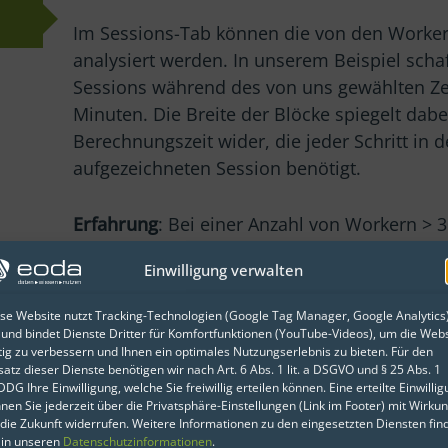
Im Sessions-Tab können die von den Worker
analysiert werden. In unserem Beispiel schaf
Sessions während des von uns gewählten Ze
Minuten. Die Breite der Blöcke spiegelt dabe
Berechnungszeit wider, die jeder Schritt in 
aufgezeichneten Session benötigt.
Erfahrung
: Bei einer Anzahl von Workern > 30
werdende Blöcke auf. Außerdem lassen sich
Einwilligung verwalten
signifikant breite türkise und gelbe Blöcke 
Start der Sessions und das Laden der JS/CSS
se Website nutzt Tracking-Technologien (Google Tag Manager, Google Analytics
 und bindet Dienste Dritter für Komfortfunktionen (YouTube-Videos), um die Webs
tig zu verbessern und Ihnen ein optimales Nutzungserlebnis zu bieten. Für den
satz dieser Dienste benötigen wir nach Art. 6 Abs. 1 lit. a DSGVO und § 25 Abs. 1
DG Ihre Einwilligung, welche Sie freiwillig erteilen können. Eine erteilte Einwilli
nen Sie jederzeit über die Privatsphäre-Einstellungen (Link im Footer) mit Wirku
 die Zukunft widerrufen. Weitere Informationen zu den eingesetzten Diensten fin
 in unseren
Datenschutzinformationen
.