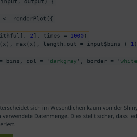
(input, output) {
 <- renderPlot({
aithful[,
2
], times =
1000
)
n(x), max(x), length.out = input$bins +
1
= bins, col = '
darkgray
', border = '
whit
terscheidet sich im Wesentlichen kaum von der Shiny-
 verwendete Datenmenge. Dies stellt sicher, dass jed
riert.