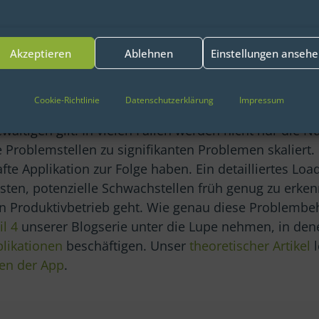
Akzeptieren
Ablehnen
Einstellungen anseh
Cookie-Richtlinie
Datenschutzerklärung
Impressum
ur Business-Applikation kann viele Hürden mit sich br
ältigen gilt. In vielen Fällen werden nicht nur die N
 Problemstellen zu signifikanten Problemen skaliert.
afte Applikation zur Folge haben. Ein detailliertes Lo
eisten, potenzielle Schwachstellen früh genug zu erke
den Produktivbetrieb geht. Wie genau diese Problemb
il 4
unserer Blogserie unter die Lupe nehmen, in dene
likationen
beschäftigen. Unser
theoretischer Artikel
l
ten der App
.