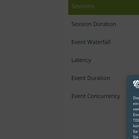
Sessions
Session Duration
Event Waterfall
Latency
Event Duration
Event Concurrency
Die
ein
ste
Ein
TDD
kön
für
Sie