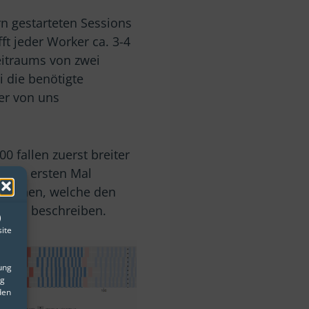
n gestarteten Sessions
ft jeder Worker ca. 3-4
itraums von zwei
i die benötigte
der von uns
0 fallen zuerst breiter
 zum ersten Mal
erkennen, welche den
-Files beschreiben.
)
ite
gung
ng
den