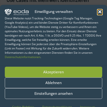
Use Cases mit Mehrwert identifizieren
Einwilligung verwalten
Welcher Prozess hat ein hohes
Diese Website nutzt Tracking-Technologien (Google Tag Manager,
Automatisierungspotenzial? Welche
Google Analytics) ein und bindet Dienste Dritter für Komfortfunktionen
Information verbessert unsere
(YouTube-Videos), um die Website stetig zu verbessern und Ihnen ein
optimales Nutzungserlebnis zu bieten. Für den Einsatz dieser Dienste
Entscheidungen? Welcher Zusatzservice
benötigen wir nach Art. 6 Abs. 1 lit. a DSGVO und § 25 Abs. 1 TDDDG Ihre
steigert die Customer Journey? Fragen wie
Einwilligung, welche Sie freiwillig erteilen können. Eine erteilte
Einwilligung können Sie jederzeit über die Privatsphäre-Einstellungen
diese können helfen, die Anwendungsfälle
(Link im Footer) mit Wirkung für die Zukunft widerrufen. Weitere
Informationen zu den eingesetzten Diensten finden Sie in unseren
für KI und Co. zu identifizieren, die wirklich
Datenschutzinformationen
.
Mehrwerte stiften. Um diese Fragen
sinnvoll beantworten zu können, lohnt es
Akzeptieren
sich Prozesse in Teilaufgaben zu zerlegen
und zu überprüfen. Dadurch lassen sich
Ablehnen
leichter Anknüpfungspunkte für
Einstellungen ansehen
datengetriebene Lösungen finden.
Cookie-Richtlinie
Datenschutzerklärung
Impressum