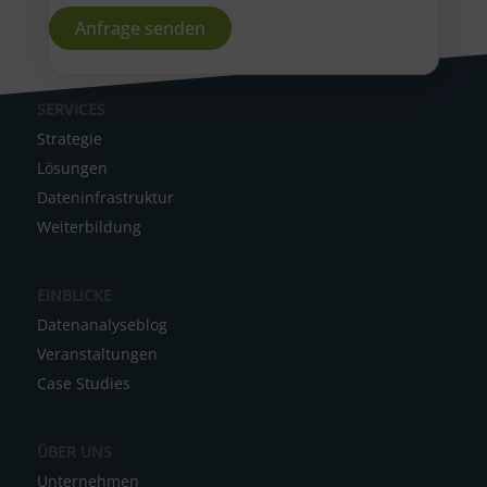
A
SERVICES
l
Strategie
t
Lösungen
e
Dateninfrastruktur
r
Weiterbildung
n
a
EINBLICKE
t
Datenanalyseblog
i
Veranstaltungen
v
Case Studies
e
:
ÜBER UNS
Unternehmen