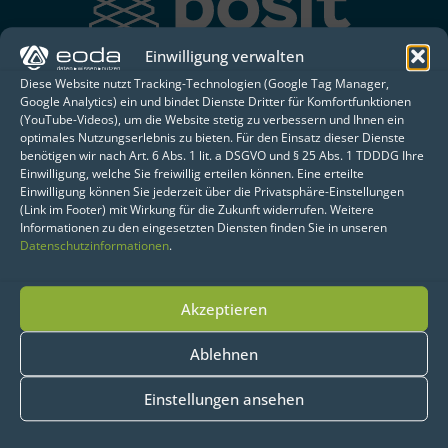
Einwilligung verwalten
Mehr erfahren
Diese Website nutzt Tracking-Technologien (Google Tag Manager,
Google Analytics) ein und bindet Dienste Dritter für Komfortfunktionen
(YouTube-Videos), um die Website stetig zu verbessern und Ihnen ein
Neben der Implementierung und
optimales Nutzungserlebnis zu bieten. Für den Einsatz dieser Dienste
Einrichtung der Posit-Lösungen hat
benötigen wir nach Art. 6 Abs. 1 lit. a DSGVO und § 25 Abs. 1 TDDDG Ihre
Einwilligung, welche Sie freiwillig erteilen können. Eine erteilte
eoda auch die Anbindung an
Einwilligung können Sie jederzeit über die Privatsphäre-Einstellungen
bestehende Infrastrukturkomponenten
(Link im Footer) mit Wirkung für die Zukunft widerrufen. Weitere
Informationen zu den eingesetzten Diensten finden Sie in unseren
wie
Datenbanken, GitLab oder das
Datenschutzinformationen
.
Azure Active Directory
übernommen.
Durch den Einsatz von
Ansible
wurde
Akzeptieren
ein
Infrastructure-as-Code-Ansatz
eingeführt, der die automatisierte,
Ablehnen
konsistente und reproduzierbare
Einstellungen ansehen
Bereitstellung von
Infrastrukturkomponenten ermöglicht.