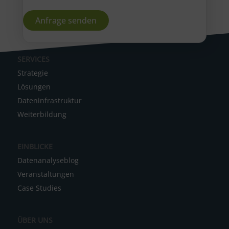
A
SERVICES
l
Strategie
t
Lösungen
e
Dateninfrastruktur
r
Weiterbildung
n
a
EINBLICKE
t
Datenanalyseblog
i
Veranstaltungen
v
Case Studies
e
:
ÜBER UNS