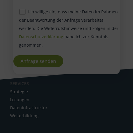
Ich willige ein, dass meine Daten im Rahmen
der Beantwortung der Anfrage verarbeitet
werden. Die Widerrufshinweise und Folgen in der
Datenschutzerklärung
habe ich zur Kenntnis
genommen.
A
SERVICES
l
Strategie
t
Lösungen
e
Dateninfrastruktur
r
Weiterbildung
n
a