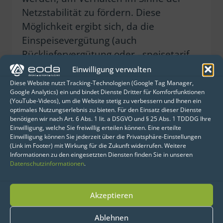
Netzstabilität zu fördern. Diese
Möglichkeit ergibt sich, da die
Einspeisevergütung (auch
Rückliefervergütung oder –speisetarif
genannt) bei kleineren Solaranlagen (<
Einwilligung verwalten
30 kWp) in der Schweiz seit Ende 2022
Diese Website nutzt Tracking-Technologien (Google Tag Manager,
Google Analytics) ein und bindet Dienste Dritter für Komfortfunktionen
anders als in Deutschland zwischen
(YouTube-Videos), um die Website stetig zu verbessern und Ihnen ein
den Solarstromerzeugern und den
optimales Nutzungserlebnis zu bieten. Für den Einsatz dieser Dienste
benötigen wir nach Art. 6 Abs. 1 lit. a DSGVO und § 25 Abs. 1 TDDDG Ihre
Energieversorgern geregelt wird.
Einwilligung, welche Sie freiwillig erteilen können. Eine erteilte
Einwilligung können Sie jederzeit über die Privatsphäre-Einstellungen
(Link im Footer) mit Wirkung für die Zukunft widerrufen. Weitere
Dabei bestimmt der Energieversorger,
Informationen zu den eingesetzten Diensten finden Sie in unseren
Datenschutzinformationen
.
an den der überschüssige erzeugte
Strom geliefert wird, die Höhe des
Rückspeisetarifs. Wie oben erwähnt,
Akzeptieren
hat Primeo dafür zum einen die
Ablehnen
marktorientierte Vergütung und zum