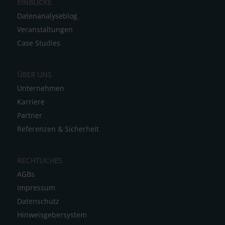
EINBLICKE
t
Datenanalyseblog
i
Veranstaltungen
v
Case Studies
e
:
ÜBER UNS
Unternehmen
Karriere
Partner
Referenzen & Sicherheit
RECHTLICHES
AGBs
Impressum
Datenschutz
Hinweisgebersystem