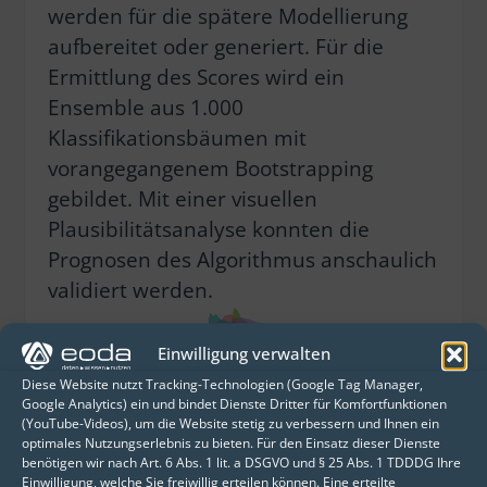
werden für die spätere Modellierung
aufbereitet oder generiert. Für die
Ermittlung des Scores wird ein
Ensemble aus 1.000
Klassifikationsbäumen mit
vorangegangenem Bootstrapping
gebildet. Mit einer visuellen
Plausibilitätsanalyse konnten die
Prognosen des Algorithmus anschaulich
validiert werden.
Einwilligung verwalten
Diese Website nutzt Tracking-Technologien (Google Tag Manager,
Google Analytics) ein und bindet Dienste Dritter für Komfortfunktionen
(YouTube-Videos), um die Website stetig zu verbessern und Ihnen ein
Lösung
optimales Nutzungserlebnis zu bieten. Für den Einsatz dieser Dienste
Bereits nach kurzer Kampagnenlaufzeit
benötigen wir nach Art. 6 Abs. 1 lit. a DSGVO und § 25 Abs. 1 TDDDG Ihre
Einwilligung, welche Sie freiwillig erteilen können. Eine erteilte