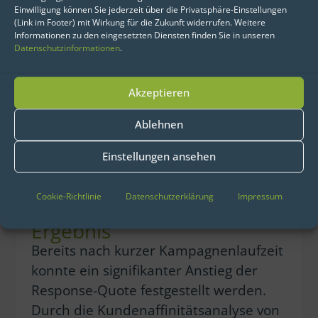
konnte ein signifikanter Anstieg der
Einwilligung können Sie jederzeit über die Privatsphäre-Einstellungen
(Link im Footer) mit Wirkung für die Zukunft widerrufen. Weitere
Response-Quote festgestellt werden.
Informationen zu den eingesetzten Diensten finden Sie in unseren
Durch die Kundenaffinitätsanalyse von
Datenschutzinformationen
.
eoda gelingt es der VR-Bank, noch
häufiger mit dem richtigen Kunden
Akzeptieren
über die richtigen Themen zu sprechen.
Zielgerichtete und effektive
Ablehnen
Vertriebsaktivitäten erhöhen das
Einstellungen ansehen
Ertragspotenzial, senken Kosten und
erhöhen die Zufriedenheit der Kunden.
Cookie-Richtlinie
Datenschutzerklärung
Impressum
Ergebnis
Bereits nach kurzer Kampagnenlaufzeit
konnte ein signifikanter Anstieg der
Response-Quote festgestellt werden.
Durch die Kundenaffinitätsanalyse von