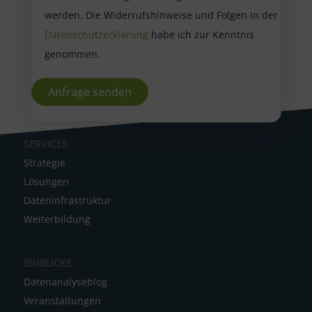
werden. Die Widerrufshinweise und Folgen in der
Datenschutzerklärung
habe ich zur Kenntnis
genommen.
A
SERVICES
l
Strategie
t
Lösungen
e
Dateninfrastruktur
r
Weiterbildung
n
a
EINBLICKE
t
Datenanalyseblog
i
Veranstaltungen
v