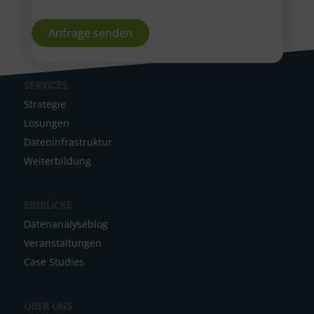
A
SERVICES
l
Strategie
t
Lösungen
e
Dateninfrastruktur
r
Weiterbildung
n
a
EINBLICKE
t
Datenanalyseblog
i
Veranstaltungen
v
Case Studies
e
:
ÜBER UNS