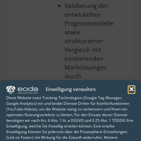
Validierung der
entwickelten
Prognosemodelle
sowie
strukturierter
Vergleich mit
existierenden
Marktlösungen
durch
Backcasting
Einwilligung verwalten
Diese Website nutzt Tracking-Technologien (Google Tag Manager,
Ableitung von
Google Analytics) ein und bindet Dienste Dritter für Komfortfunktionen
Betriebsparamet
(YouTube-Videos), um die Website stetig zu verbessern und Ihnen ein
optimales Nutzungserlebnis zu bieten. Für den Einsatz dieser Dienste
ern zur
benötigen wir nach Art. 6 Abs. 1 lit. a DSGVO und § 25 Abs. 1 TDDDG Ihre
Optimierung als
Einwilligung, welche Sie freiwillig erteilen können. Eine erteilte
Einwilligung können Sie jederzeit über die Privatsphäre-Einstellungen
Grundlage für die
(Link im Footer) mit Wirkung für die Zukunft widerrufen. Weitere