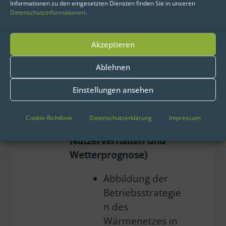
Entwicklung einer
Informationen zu den eingesetzten Diensten finden Sie in unseren
Datenschutzinformationen
.
vorausschauende
n Regelung zur
Akzeptieren
Netzentlastung
Ablehnen
Entwicklung
prädiktiver
Betriebsstrategien
mittels
Einstellungen ansehen
Lastprognose und KI in
der
Simulationsumgebung
Cookie-Richtlinie
Datenschutzerklärung
Impressum
(Vorhersagen
Nutzerverhalten und
Wetterprognose)
Abbildung der
Betriebsstrategie
n des
Wärmenetzes in