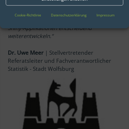
Potenzial lag. Dadurch konnten wir unsere
Prozesse von der Konzeption über die
Cookie-Richtlinie
Datenschutzerklärung
Impressum
Entwicklung bis zur Bereitstellung unserer
Shiny-Applikationen entscheidend
weiterentwickeln.“
Dr. Uwe Meer
| Stellvertretender
Referatsleiter und Fachverantwortlicher
Statistik - Stadt Wolfsburg