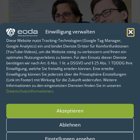
Einwilligung verwalten
Diese Website nutzt Tracking-Technologien (Google Tag Manager,
Google Analytics) ein und bindet Dienste Dritter für Komfortfunktionen
(YouTube-Videos), um die Website stetig zu verbessern und Ihnen ein
optimales Nutzungserlebnis zu bieten. Für den Einsatz dieser Dienste
benötigen wir nach Art. 6 Abs. 1 lit. a DSGVO und § 25 Abs. 1 TDDDG Ihre
Einwilligung, welche Sie freiwillig erteilen können. Eine erteilte
Einwilligung können Sie jederzeit über die Privatsphäre-Einstellungen
(Link im Footer) mit Wirkung für die Zukunft widerrufen. Weitere
„Das Data-Science-Coaching von eoda
Informationen zu den eingesetzten Diensten finden Sie in unseren
zeichnet sich aus durch eine exzellente
Datenschutzinformationen
.
fachliche Expertise und die fokussierte und
sympathische Beratung auf Augenhöhe. eoda
Akzeptieren
ist flexibel auf unsere Anforderungen
Ablehnen
eingegangen und hat uns an genau den
Stellen unterstützt, wo für uns das größte
Einstellungen ansehen