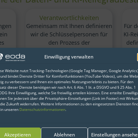
Verantwortlichkeiten
ngen
Gemeinsam mit Ihnen definieren
Für d
ein
wir die Schlüsselpersonen für
KI-Re
es
den Prozess der
defi
Reifegradbestimmung in Ihrem
Einwilligung verwalten
einem
Unternehmen – von der
mitteln
Geschäftsführung bis zur IT.
se Website nutzt Tracking-Technologien (Google Tag Manager, Google Analytics
lären
 und bindet Dienste Dritter für Komfortfunktionen (YouTube-Videos), um die Webs
tig zu verbessern und Ihnen ein optimales Nutzungserlebnis zu bieten. Für den
i der
satz dieser Dienste benötigen wir nach Art. 6 Abs. 1 lit. a DSGVO und § 25 Abs. 1
ng
DG Ihre Einwilligung, welche Sie freiwillig erteilen können. Eine erteilte Einwilli
nen Sie jederzeit über die Privatsphäre-Einstellungen (Link im Footer) mit Wirku
 die Zukunft widerrufen. Weitere Informationen zu den eingesetzten Diensten fin
 in unseren
Datenschutzinformationen
.
Evaluation
Roadmap
men der Auswertung der
In einem abschließ
ninterviews ermitteln wir
Workshop stellen wir I
Akzeptieren
Ablehnen
Einstellungen anseh