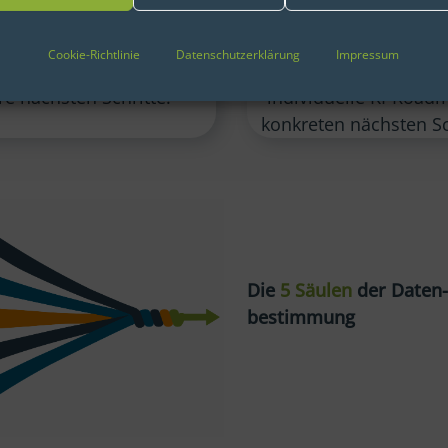
en KI-Reifegrad Ihres
gesammelten Erkenntn
Unternehmens und
Empfehlungen vor
Cookie-Richtlinie
Datenschutzerklärung
Impressum
lungsempfehlungen für
entwickeln gemeinsa
re nächsten Schritte.
individuelle KI-Road
konkreten nächsten Sc
Die
5 Säulen
der Daten-
bestimmung