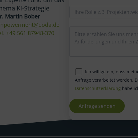
hema KI-Strategie
r. Martin Bober
mpowerment@eoda.de
el. +49 561 87948-370
Ich willige ein, dass me
Anfrage verarbeitet werden. D
Datenschutzerklärung
habe ic
A
l