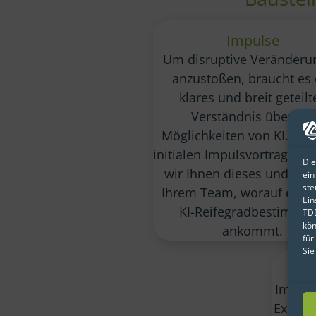
Impulse
Um disruptive Veränderu
anzustoßen, braucht es 
klares und breit geteilt
Verständnis über die
Möglichkeiten von KI. In 
initialen Impulsvortrag ver
Die
wir Ihnen dieses und erk
ein
ste
Ihrem Team, worauf es be
Ein
KI-Reifegradbestimmu
TDD
kön
ankommt.
für
Sie
Im Rah
Experte