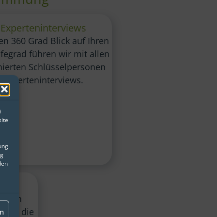
Experteninterviews
en 360 Grad Blick auf Ihren
ifegrad führen wir mit allen
nierten Schlüsselpersonen
Experteninterviews.
)
ite
gung
ng
den
enden
hnen die
en