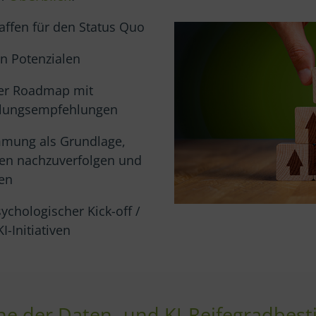
affen für den Status Quo
on Potenzialen
ner Roadmap mit
dlungsempfehlungen
mmung als Grundlage,
en nachzuverfolgen und
sen
sychologischer Kick-off /
KI-Initiativen
ne der Daten- und KI-Reifegradbe