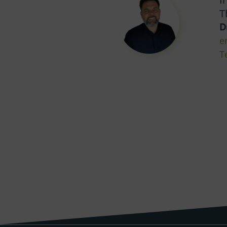
T
D
e
T