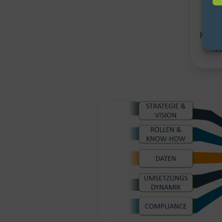
d
Hand
Ih