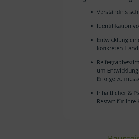
Verständnis sch
Identifikation v
Entwicklung ei
konkreten Han
Reifegradbesti
um Entwicklung
Erfolge zu mes
Inhaltlicher & P
Restart für Ihre 
Baustei