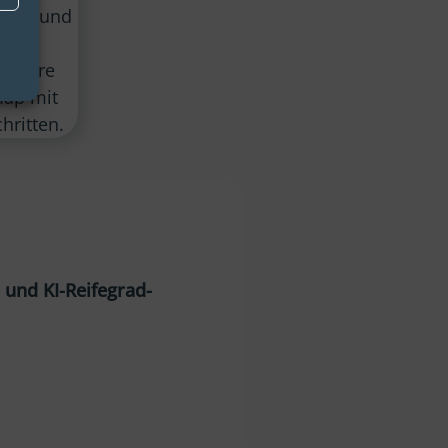
isse und
 und
m Ihre
map mit
hritten.
 und KI-Reifegrad­