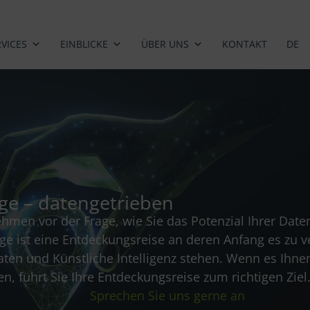
RVICES
EINBLICKE
ÜBER UNS
KONTAKT
DE
olge – datengetrieben
hmen vor der Frage, wie Sie das Potenzial Ihrer Date
e ist eine Entdeckungsreise an deren Anfang es zu ver
n und Künstliche Intelligenz stehen. Wenn es Ihnen 
 führt Sie Ihre Entdeckungsreise zum richtigen Ziel
Sprechen Sie uns gerne an