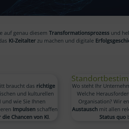
Sie auf genau diesem
Transformationsprozess
und hel
 das
KI-Zeitalter
zu machen und digitale
Erfolgsgeschi
Standortbesti
itt braucht das
richtige
Wo steht Ihr Unterneh
ischen und kulturellen
Welche Herausforderu
 und wie Sie Ihnen
Organisation? Wir e
seren
Impulsen
schaffen
Austausch
mit allen re
 die Chancen von KI
.
Status quo
b