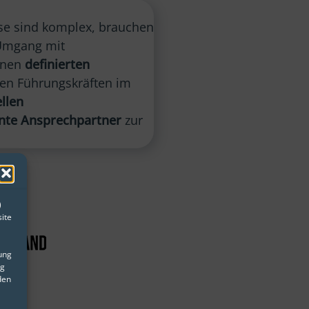
se sind komplex, brauchen
 Umgang mit
inen
definierten
ren Führungskräften im
llen
te Ansprechpartner
zur
)
ite
gung
ng
den