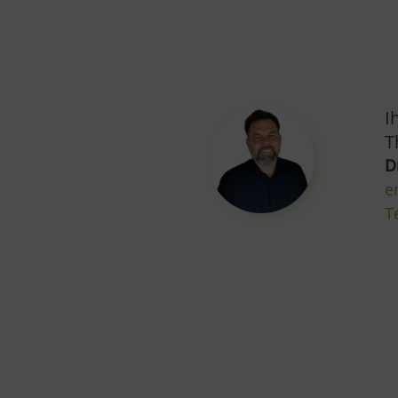
I
T
D
e
T