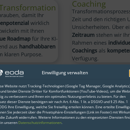
Coaching
 Transformation
Transformationsprozes
hrauben, damit Ihr
Zeit und den richtigen
enpotenzial
wirklich
Unsicherheiten. Über e
twickeln mit Ihnen
Zeitraum
stehen wir Ih
aue Roadmap
für Ihre KI-
Rahmen eines
individue
hend aus
handhabbaren
Coachings
als
kompeten
 klaren Purpose.
Verfügung.
Einwilligung verwalten
se Website nutzt Tracking-Technologien (Google Tag Manager, Google Analytics
 und bindet Dienste Dritter für Komfortfunktionen (YouTube-Videos), um die Webs
tig zu verbessern und Ihnen ein optimales Nutzungserlebnis zu bieten. Für den
lied
satz dieser Dienste benötigen wir nach Art. 6 Abs. 1 lit. a DSGVO und § 25 Abs. 1
DG Ihre Einwilligung, welche Sie freiwillig erteilen können. Eine erteilte Einwilli
nen Sie jederzeit über die Privatsphäre-Einstellungen (Link im Footer) mit Wirku
 die Zukunft widerrufen. Weitere Informationen zu den eingesetzten Diensten fin
 in unseren
Datenschutzinformationen
.