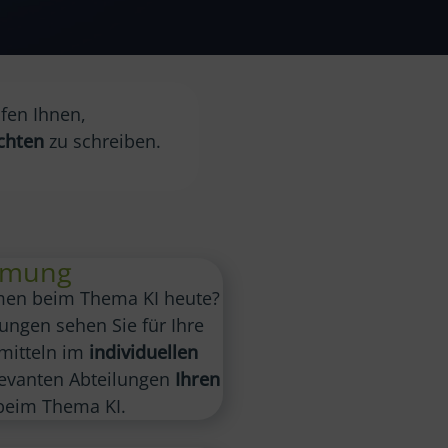
fen Ihnen,
chten
zu schreiben.
mmung
men beim Thema KI heute?
ngen sehen Sie für Ihre
rmitteln im
individuellen
levanten Abteilungen
Ihren
eim Thema KI.