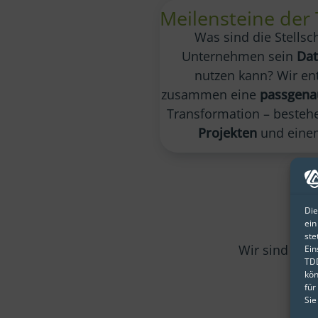
Meilensteine der
Was sind die Stellsc
Unternehmen sein
Dat
nutzen kann? Wir en
zusammen eine
passgen
Transformation – beste
Projekten
und einem
Die
ein
ste
Wir sind Mitg
Ein
TDD
kön
für
Sie