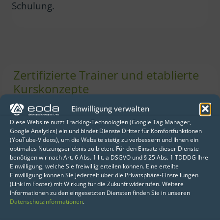
Schulung.
Zertifizierte Trainer und etablierte
Kurskonzepte
für Ihren Wissensvorsprung
Einwilligung verwalten
Unsere Data-Science-Schulungen sind das
Diese Website nutzt Tracking-Technologien (Google Tag Manager,
deutschsprachige
Google Analytics) ein und bindet Dienste Dritter für Komfortfunktionen
(YouTube-Videos), um die Website stetig zu verbessern und Ihnen ein
Weiterbildungsprogramm für die
optimales Nutzungserlebnis zu bieten. Für den Einsatz dieser Dienste
führenden Programmiersprachen Python
benötigen wir nach Art. 6 Abs. 1 lit. a DSGVO und § 25 Abs. 1 TDDDG Ihre
Einwilligung, welche Sie freiwillig erteilen können. Eine erteilte
und R.
Einwilligung können Sie jederzeit über die Privatsphäre-Einstellungen
(Link im Footer) mit Wirkung für die Zukunft widerrufen. Weitere
Informationen zu den eingesetzten Diensten finden Sie in unseren
Bereits über 2.500 Teilnehmerinnen und
Datenschutzinformationen
.
Teilnehmer waren begeistert von der