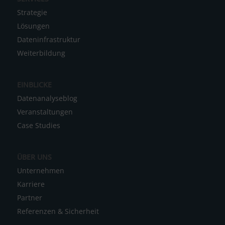
l
Strategie
t
Lösungen
e
Dateninfrastruktur
r
Weiterbildung
n
a
EINBLICKE
t
Datenanalyseblog
i
Veranstaltungen
v
Case Studies
e
:
ÜBER UNS
Unternehmen
Karriere
Partner
Referenzen & Sicherheit