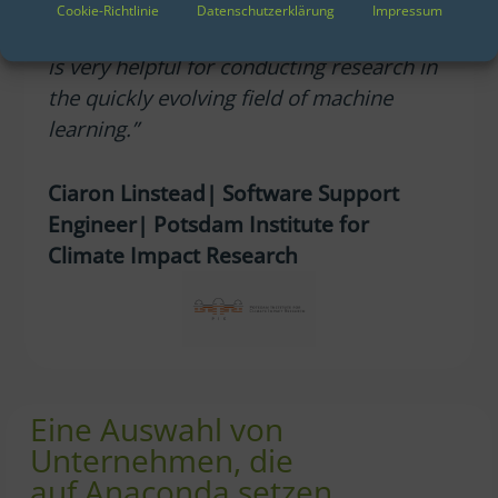
libraries and can always be up to date
Cookie-Richtlinie
Datenschutzerklärung
Impressum
with the most recent developments. This
is very helpful for conducting research in
the quickly evolving field of machine
learning.”
Ciaron Linstead| Software Support
Engineer| Potsdam Institute for
Climate Impact Research
Eine Auswahl von
Unternehmen, die
auf Anaconda setzen