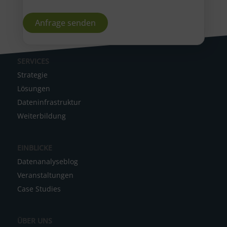
A
SERVICES
l
Strategie
t
Lösungen
e
Dateninfrastruktur
r
Weiterbildung
n
a
EINBLICKE
t
Datenanalyseblog
i
Veranstaltungen
v
Case Studies
e
:
ÜBER UNS