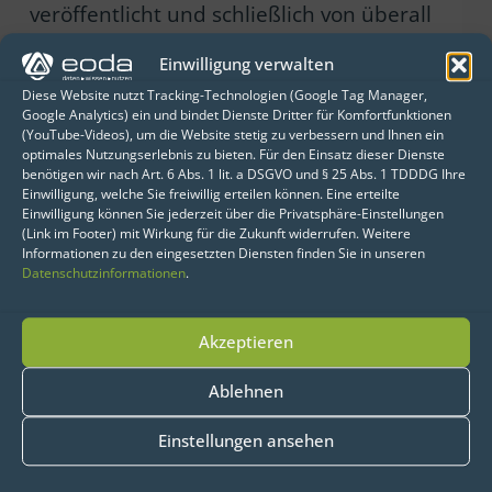
veröffentlicht und schließlich von überall
aus ausgeführt werden können. Die
Einwilligung verwalten
Implementierung von Anaconda Enterprise
Diese Website nutzt Tracking-Technologien (Google Tag Manager,
ist on-premise verfügbar.
Google Analytics) ein und bindet Dienste Dritter für Komfortfunktionen
(YouTube-Videos), um die Website stetig zu verbessern und Ihnen ein
optimales Nutzungserlebnis zu bieten. Für den Einsatz dieser Dienste
Mehr erfahren
benötigen wir nach Art. 6 Abs. 1 lit. a DSGVO und § 25 Abs. 1 TDDDG Ihre
Einwilligung, welche Sie freiwillig erteilen können. Eine erteilte
Einwilligung können Sie jederzeit über die Privatsphäre-Einstellungen
(Link im Footer) mit Wirkung für die Zukunft widerrufen. Weitere
Informationen zu den eingesetzten Diensten finden Sie in unseren
Datenschutzinformationen
.
“Anaconda allows us to use and share the
most efficient builds of important
numerical [computing] tools for high-
Akzeptieren
quality, reproducible climate science. At
Ablehnen
Potsam Institute for Climate Impact
Research we use Anaconda to easily
Einstellungen ansehen
switch between different versions of