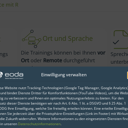
ce mit R
Ort und Sprache
t
Die Trainings können bei Ihnen
vor
ings
Spreche
Ort
oder
Remote
durchgeführt
unterb
werden.
m
ein
Ang
Einwilligung verwalten
hl
an.
Einfüh
Unsere Trainerinnen und Trainer
auch g
se Website nutzt Tracking-Technologien (Google Tag Manager, Google Analytics
können Sie
indivi
 und bindet Dienste Dritter für Komfortfunktionen (YouTube-Videos), um die Webs
tig zu verbessern und Ihnen ein optimales Nutzungserlebnis zu bieten. Für den
in
deutscher
oder
englischer
Sprac
satz dieser Dienste benötigen wir nach Art. 6 Abs. 1 lit. a DSGVO und § 25 Abs. 1
he schulen.
DG Ihre Einwilligung, welche Sie freiwillig erteilen können. Eine erteilte Einwilli
nen Sie jederzeit über die Privatsphäre-Einstellungen (Link im Footer) mit Wirku
 die Zukunft widerrufen. Weitere Informationen zu den eingesetzten Diensten fin
 in unseren
Datenschutzinformationen
.