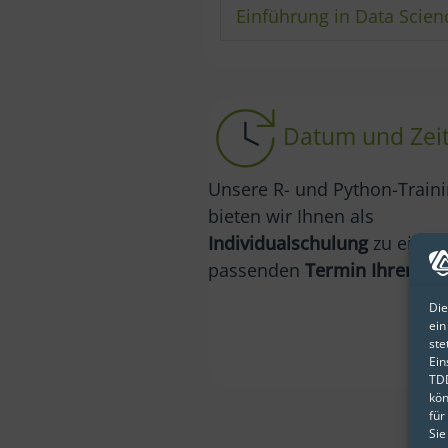
Einführung in Data Scien
Datum und Zei
Unsere R- und Python-Train
bieten wir Ihnen als
Individualschulung
zu eine
passenden
Termin Ihrer Wa
Die
ein
ste
Ein
TDD
kön
für
Sie