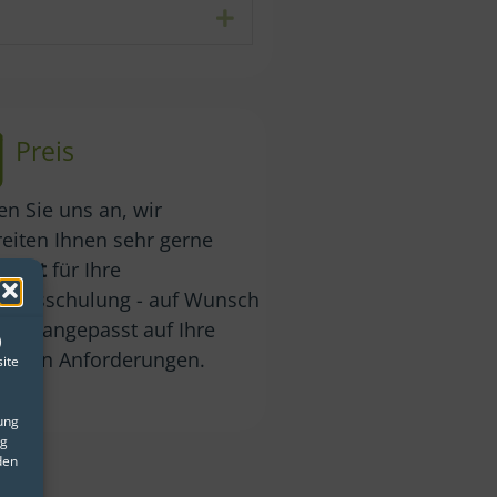
Expand
Preis
n Sie uns an, wir
reiten Ihnen sehr gerne
ebot
für Ihre
rungsschulung - auf Wunsch
erne angepasst auf Ihre
)
duellen Anforderungen.
ite
gung
ng
den