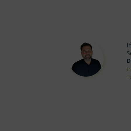
I
S
D
t
T