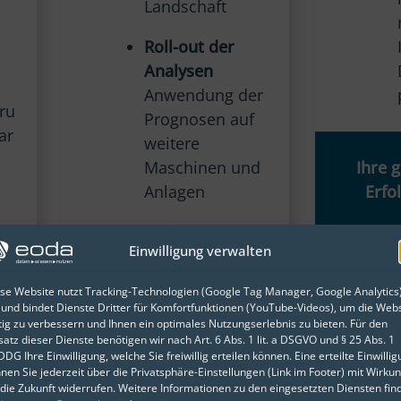
Landschaft
Roll-out der
Analysen
Anwendung der
eru
Prognosen auf
ar
weitere
Maschinen und
Ihre g
Anlagen
Erfo
Einwilligung verwalten
Condition-Monitoring-Portal
&
se Website nutzt Tracking-Technologien (Google Tag Manager, Google Analytics
r
 und bindet Dienste Dritter für Komfortfunktionen (YouTube-Videos), um die Webs
Predictive Maintenance
tig zu verbessern und Ihnen ein optimales Nutzungserlebnis zu bieten. Für den
satz dieser Dienste benötigen wir nach Art. 6 Abs. 1 lit. a DSGVO und § 25 Abs. 1
DG Ihre Einwilligung, welche Sie freiwillig erteilen können. Eine erteilte Einwilli
nen Sie jederzeit über die Privatsphäre-Einstellungen (Link im Footer) mit Wirku
 die Zukunft widerrufen. Weitere Informationen zu den eingesetzten Diensten fin
uct