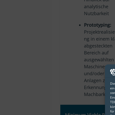
analytische
Nutzbarkeit
Prototyping:
Projektrealisi
ng in einem kl
abgesteckten
Bereich auf
ausgewählten
Maschinen
und/oder
Anlagen zur
Die
Erkennung de
ein
ste
Machbarkeit
Ein
TDD
kön
für
Minimum Viable Prod