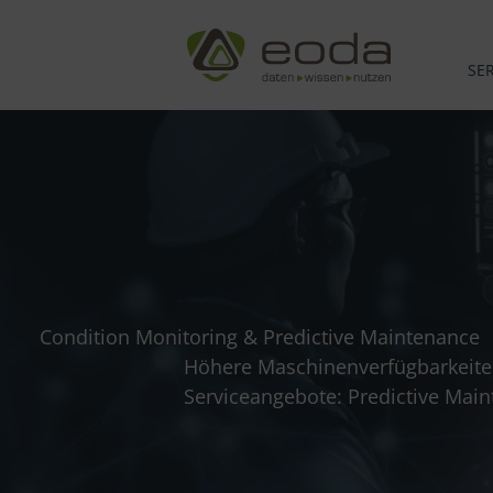
Zum
Inhalt
springen
SE
Condition Monitoring & Predictive Maintenance
Höhere Maschinenverfügbarkeiten
Serviceangebote: Predictive Maint