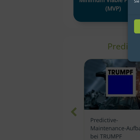
Sie
(MVP)
Predict
Predictive-
Predictive
Maintenance-Aufbau
Maintenance & ne
bei TRUMPF
Kundenservices (S