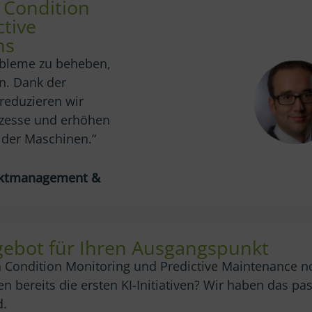
 Condition
tive
ns
obleme zu beheben,
en. Dank der
reduzieren wir
ozesse und erhöhen
t der Maschinen.“
duktmanagement &
ebot für Ihren Ausgangspunkt
 Condition Monitoring und Predictive Maintenance n
en bereits die ersten KI-Initiativen? Wir haben das p
d.