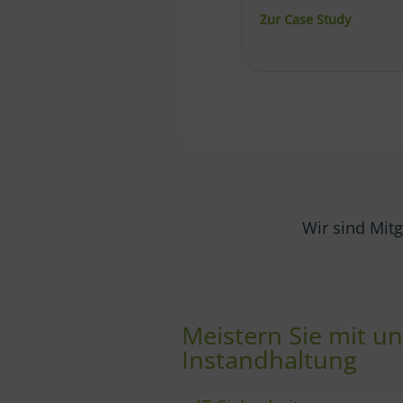
nck Process)
about Predictive-Maintenance-Aufbau bei TRU
Zur Case Study
about Pr
Zur Case Study
Wir sind Mitg
Meistern Sie mit 
Instandhaltung