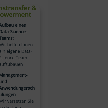
nstransfer &
owerment
Aufbau eines
Data-Science-
Teams:
Wir helfen Ihnen
ein eigene Data-
Science-Team
aufzubauen
Management-
und
Anwendungersch
ulungen
Wir versetzen Sie
in die Lage