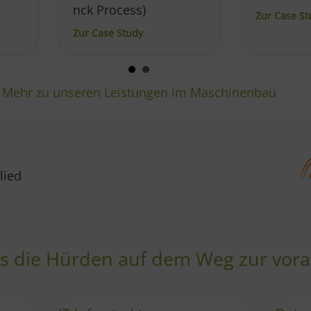
MPF
about Predictive Maintenance für W
Zur Case Study
edictive Maintenance & neue Kundenservices (Schenck Process)
Mehr zu unseren Leistungen im Maschinenbau
lied
uns die Hürden auf dem Weg zur vo