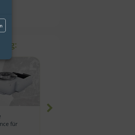
en
ring:
Zwilling für
en
about Digitaler Zwilling für PV-Anlagen
udy