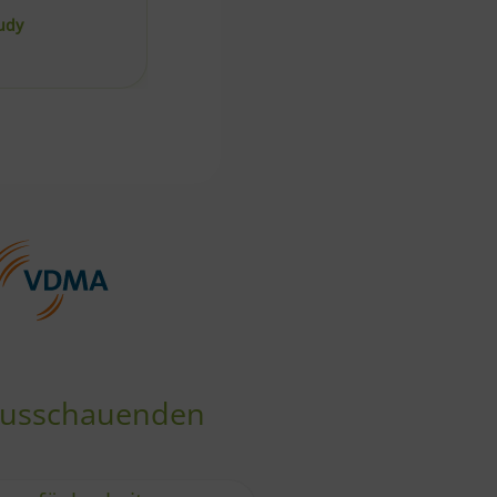
EISS
rausschauenden