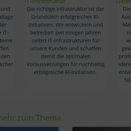
IT-Infrastruktur
Daten
 und
Die richtige Infrastruktur ist der
Die
ndlage
Grundstein erfolgreicher KI-
Aus
der
Initiativen. Wir entwickeln und
Mai
 IT-
betreiben seit einigen Jahren
n
steme
selbst IT-Infrastrukturen für
we
ffen
unsere Kunden und schaffen
gew
 den
damit die optimalen
prüf
ischer
Voraussetzungen für nachhaltig
ident
erfolgreiche KI-Initiativen.
entw
fa
 mehr zum Thema