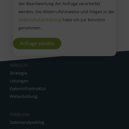
der Beantwortung der Anfrage verarbeitet
werden. Die Widerrufshinweise und Folgen in der
Datenschutzerklärung
habe ich zur Kenntnis
genommen.
A
SERVICES
l
Strategie
t
Lösungen
e
Dateninfrastruktur
r
Weiterbildung
n
a
EINBLICKE
t
Datenanalyseblog
i