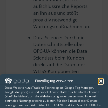
aufschlussreiche Reports
an ihn aus und stößt
proaktiv notwendige
Wartungsmaßnahmen an.
Data Science: Durch die
Datenschnittstelle über
OPC-UA können die Data
Scientists beim Kunden
direkt auf die Daten der
WEISS-Komponenten
zugreifen, mit ihren
Einwilligung verwalten
anderen Daten verknüpfen
Diese Website nutzt Tracking-Technologien (Google Tag Manager,
und bequem in die
Google Analytics) ein und bindet Dienste Dritter für Komfortfunktionen
(YouTube-Videos), um die Website stetig zu verbessern und Ihnen ein
eigenen Prozesse und
optimales Nutzungserlebnis zu bieten. Für den Einsatz dieser Dienste
Analysen integrieren.
benötigen wir nach Art. 6 Abs. 1 lit. a DSGVO und § 25 Abs. 1 TDDDG Ihre