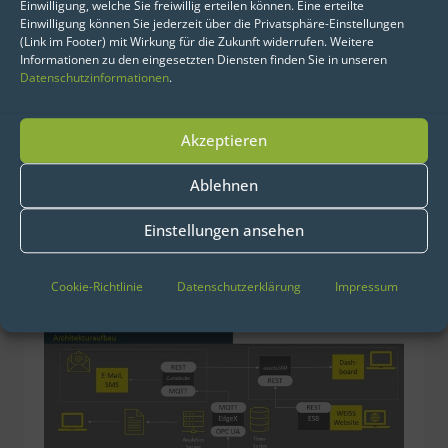
Einwilligung, welche Sie freiwillig erteilen können. Eine erteilte
Einwilligung können Sie jederzeit über die Privatsphäre-Einstellungen
Im ersten Entwicklungsschritt hat eoda
(Link im Footer) mit Wirkung für die Zukunft widerrufen. Weitere
Informationen zu den eingesetzten Diensten finden Sie in unseren
WEISS beim Aufbau einer Architektur
Datenschutzinformationen
.
für die Implementierung der
Datenlösung unterstützt. Dieser
Akzeptieren
Architekturaufbau reicht von der OPC-
UA Schnittstelle bis zur Sendung von
Ablehnen
Push-Meldung des Maschinenzustands
Einstellungen ansehen
an die Kunden und ist damit das
technische Grundgerüst für die
Cookie-Richtlinie
Datenschutzerklärung
Impressum
Entwicklung von Smart Services.