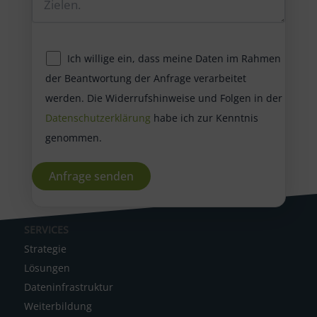
Ich willige ein, dass meine Daten im Rahmen
der Beantwortung der Anfrage verarbeitet
werden. Die Widerrufshinweise und Folgen in der
Datenschutzerklärung
habe ich zur Kenntnis
genommen.
A
SERVICES
l
Strategie
t
Lösungen
e
Dateninfrastruktur
r
Weiterbildung
n