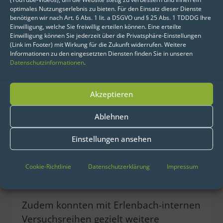
(YouTube-Videos), um die Website stetig zu verbessern und Ihnen ein
Schaumdrucks geschaffen: Den
optimales Nutzungserlebnis zu bieten. Für den Einsatz dieser Dienste
benötigen wir nach Art. 6 Abs. 1 lit. a DSGVO und § 25 Abs. 1 TDDDG Ihre
virtuellen Schaumdrucksensor. Dieser
Einwilligung, welche Sie freiwillig erteilen können. Eine erteilte
ergibt sich aus der Verbindung anderer
Einwilligung können Sie jederzeit über die Privatsphäre-Einstellungen
(Link im Footer) mit Wirkung für die Zukunft widerrufen. Weitere
vorhandener Datenquellen aus dem
Informationen zu den eingesetzten Diensten finden Sie in unseren
gesamten Herstellungsprozess wie dem
Datenschutzinformationen
.
Kammerdruck oder der
Kammertemperatur. Durch eine
Akzeptieren
konsequente Modelloptimierung
Ablehnen
konnte ermittelt werden, welche
Einflüsse sich wie auf den Schaumdruck
Einstellungen ansehen
auswirken. Bereits nach kurzer Zeit
konnte der Schaumdruck somit sehr
Cookie-Richtlinie
Datenschutzerklärung
Impressum
präzise prognostiziert werden.
Zudem konnten mit Erlenbach-internen
Versuchsreihen gezielt weitere