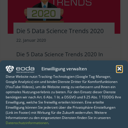
Die 5 Data Science Trends 2020
22. Januar 2020
Die 5 Data Science Trends 2020 In
unseren Data-Science-Projekten
Einwilligung verwalten
stützen wir Vorhersagen über die
Diese Website nutzt Tracking-Technologien (Google Tag Manager,
Zukunft stets auf Daten. Für die
Google Analytics) ein und bindet Dienste Dritter für Komfortfunktionen
Prognose der Data Science Trends
(YouTube-Videos), um die Website stetig zu verbessern und Ihnen ein
optimales Nutzungserlebnis zu bieten. Für den Einsatz dieser Dienste
2020 haben wir unsere Erkenntnisse
benötigen wir nach Art. 6 Abs. 1 lit. a DSGVO und § 25 Abs. 1 TDDDG Ihre
aus dem Austausch mit Kunden und
Einwilligung, welche Sie freiwillig erteilen können. Eine erteilte
Einwilligung können Sie jederzeit über die Privatsphäre-Einstellungen
Partnern mit unserer mittlerweile
(Link im Footer) mit Wirkung für die Zukunft widerrufen. Weitere
über 10 Jahre gereiften Intuition für
Informationen zu den eingesetzten Diensten finden Sie in unseren
Datenschutzinformationen
.
die kommenden Themen unserer