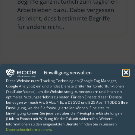
Begriffe ganz natürlich zum täglichen
Arbeitsleben dazu. Dabei vergessen
sie leicht, dass bestimmte Begriffe
für andere nicht..
Einwilligung verwalten
Diese Website nutzt Tracking-Technologien (Google Tag Manager,
Google Analytics) ein und bindet Dienste Dritter für Komfortfunktionen
(YouTube-Videos), um die Website stetig zu verbessern und Ihnen ein
optimales Nutzungserlebnis zu bieten. Für den Einsatz dieser Dienste
benötigen wir nach Art. 6 Abs. 1 lit. a DSGVO und § 25 Abs. 1 TDDDG Ihre
Einwilligung, welche Sie freiwillig erteilen können. Eine erteilte
Einwilligung können Sie jederzeit über die Privatsphäre-Einstellungen
(Link im Footer) mit Wirkung für die Zukunft widerrufen. Weitere
data science news weekly #6
Informationen zu den eingesetzten Diensten finden Sie in unseren
Datenschutzinformationen
.
16. März 2018