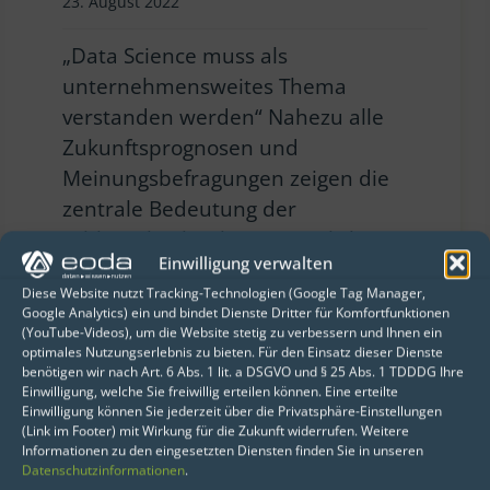
23. August 2022
„Data Science muss als
unternehmensweites Thema
verstanden werden“ Nahezu alle
Zukunftsprognosen und
Meinungsbefragungen zeigen die
zentrale Bedeutung der
Schlüsseltechnologie Künstliche
Einwilligung verwalten
Intelligenz für den Arbeitsalltag der
Diese Website nutzt Tracking-Technologien (Google Tag Manager,
Zukunft. Doch wie gelingt tatsächlich
Google Analytics) ein und bindet Dienste Dritter für Komfortfunktionen
der Einstieg? Wie lassen sich die
(YouTube-Videos), um die Website stetig zu verbessern und Ihnen ein
optimales Nutzungserlebnis zu bieten. Für den Einsatz dieser Dienste
vorhandenen Datenpotenziale
benötigen wir nach Art. 6 Abs. 1 lit. a DSGVO und § 25 Abs. 1 TDDDG Ihre
wirklich nutzen? Sprechen Sie uns an
Einwilligung, welche Sie freiwillig erteilen können. Eine erteilte
Einwilligung können Sie jederzeit über die Privatsphäre-Einstellungen
Martin Schneider ist Senior Data
(Link im Footer) mit Wirkung für die Zukunft widerrufen. Weitere
Scientist bei eoda und betreut seit
Informationen zu den eingesetzten Diensten finden Sie in unseren
Datenschutzinformationen
.
[…]