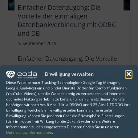
Einfacher Datenzugang: Die
Vorteile der einmaligen
Datenbankverbindung mit ODBC
und DBI
4. September 2019
Einfacher Datenzugang: Die Vorteile
der einmaligen
Einwilligung verwalten
Datenbankverbindung mit ODBC
Diese Website nutzt Tracking-Technologien (Google Tag Manager,
und DBI Sprechen Sie uns an Die
Google Analytics) ein und bindet Dienste Dritter für Komfortfunktionen
digitale Transformation schafft
(YouTube-Videos), um die Website stetig zu verbessern und Ihnen ein
optimales Nutzungserlebnis zu bieten. Für den Einsatz dieser Dienste
ständig neue Möglichkeiten und
benötigen wir nach Art. 6 Abs. 1 lit. a DSGVO und § 25 Abs. 1 TDDDG Ihre
Herausforderungen – insbesondere
Einwilligung, welche Sie freiwillig erteilen können. Eine erteilte
Einwilligung können Sie jederzeit über die Privatsphäre-Einstellungen
im Bereich der Datenanalyse und KI-
(Link im Footer) mit Wirkung für die Zukunft widerrufen. Weitere
basierten Anwendungen. In einer
Informationen zu den eingesetzten Diensten finden Sie in unseren
Datenschutzinformationen
.
Zeit, in der Cyberbedrohungen