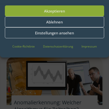
immer raffinierter werden, ist es
Akzeptieren
entscheidend, den Überblick über
die Sicherheit Ihrer IT-Infrastruktur
Ablehnen
und selbst entwickelten […]
Einstellungen ansehen
Cookie-Richtlinie
Datenschutzerklärung
Impressum
Anomalierkennung: Welcher