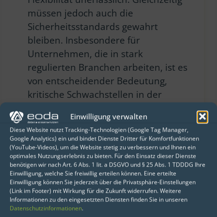
müssen jedoch auch die
Sicherheitsstandards gewahrt
bleiben. Insbesondere für
Unternehmen, die in stark
regulierten Branchen arbeiten, ist es
von entscheidender Bedeutung,
kritische Schwachstellen in der
eigenen IT-Infrastruktur und in selbst
Einwilligung verwalten
entwickelten Anwendungen zu
Diese Website nutzt Tracking-Technologien (Google Tag Manager,
erkennen und zu beheben.
Google Analytics) ein und bindet Dienste Dritter für Komfortfunktionen
(YouTube-Videos), um die Website stetig zu verbessern und Ihnen ein
optimales Nutzungserlebnis zu bieten. Für den Einsatz dieser Dienste
benötigen wir nach Art. 6 Abs. 1 lit. a DSGVO und § 25 Abs. 1 TDDDG Ihre
Einwilligung, welche Sie freiwillig erteilen können. Eine erteilte
Einwilligung können Sie jederzeit über die Privatsphäre-Einstellungen
(Link im Footer) mit Wirkung für die Zukunft widerrufen. Weitere
Informationen zu den eingesetzten Diensten finden Sie in unseren
Datenschutzinformationen
.