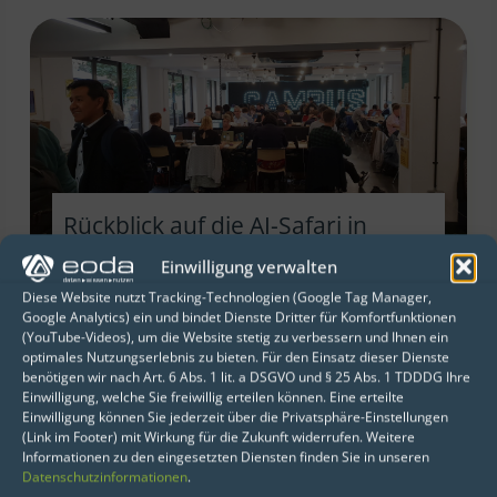
Rückblick auf die AI-Safari in
London
Einwilligung verwalten
30. Oktober 2018
Diese Website nutzt Tracking-Technologien (Google Tag Manager,
Google Analytics) ein und bindet Dienste Dritter für Komfortfunktionen
(YouTube-Videos), um die Website stetig zu verbessern und Ihnen ein
Auf Einladung der Hessen Trade &
optimales Nutzungserlebnis zu bieten. Für den Einsatz dieser Dienste
Invest GmbH und des Enterprise
benötigen wir nach Art. 6 Abs. 1 lit. a DSGVO und § 25 Abs. 1 TDDDG Ihre
Einwilligung, welche Sie freiwillig erteilen können. Eine erteilte
Europe Network habe ich mich
Einwilligung können Sie jederzeit über die Privatsphäre-Einstellungen
stellvertretend für eoda Anfang
(Link im Footer) mit Wirkung für die Zukunft widerrufen. Weitere
Informationen zu den eingesetzten Diensten finden Sie in unseren
Oktober auf den Weg zu einer
Datenschutzinformationen
.