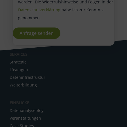
werden. Die Widerrufshinweise und Folgen in der
Datenschutzerklärung
habe ich zur Kenntnis
genommen.
A
SERVICES
l
Strategie
t
Lösungen
e
Dateninfrastruktur
r
Weiterbildung
n
a
EINBLICKE
t
Datenanalyseblog
i
Veranstaltungen
v
Case Studies