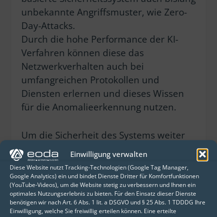
unbekannte Angriffsmuster, wie Zero-
Day-Attacks.
Durch die hohe Performance der KI-
Verfahren können diese das
Netzwerkverhalten auch bei
umfangreichen Protokollen und
Diensten erlernen und dieses Wissen
für die Anomalieerkennung nutzen.
Um die Sicherheit des Systems weiter
zu steigern, setzt eoda auf einen
Einwilligung verwalten
Explainable-AI-Ansatz und damit auf
Diese Website nutzt Tracking-Technologien (Google Tag Manager,
intuitiv verständliche Analysemodelle.
Google Analytics) ein und bindet Dienste Dritter für Komfortfunktionen
(YouTube-Videos), um die Website stetig zu verbessern und Ihnen ein
Dadurch können die Algorithmen von
optimales Nutzungserlebnis zu bieten. Für den Einsatz dieser Dienste
Experten nachvollzogen, überprüft und
benötigen wir nach Art. 6 Abs. 1 lit. a DSGVO und § 25 Abs. 1 TDDDG Ihre
Einwilligung, welche Sie freiwillig erteilen können. Eine erteilte
die identifizierten Anomalien bewertet