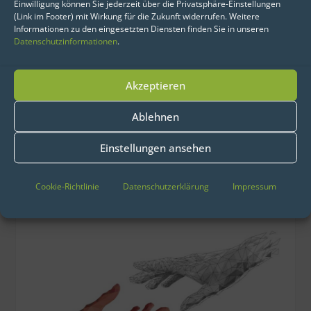
Einwilligung können Sie jederzeit über die Privatsphäre-Einstellungen
werden. So kann das tatsächliche
(Link im Footer) mit Wirkung für die Zukunft widerrufen. Weitere
Informationen zu den eingesetzten Diensten finden Sie in unseren
Gefährdungspotenzial noch besser
Datenschutzinformationen
.
eingeschätzt werden.
Akzeptieren
Um menschliche und künstliche
Intelligenz miteinander zu verbinden
Ablehnen
und damit die Qualität der Algorithmen
Einstellungen ansehen
kontinuierlich zu steigern, setzt eoda
auf eine eigens entwickelte Analytik-
Cookie-Richtlinie
Datenschutzerklärung
Impressum
Plattform.