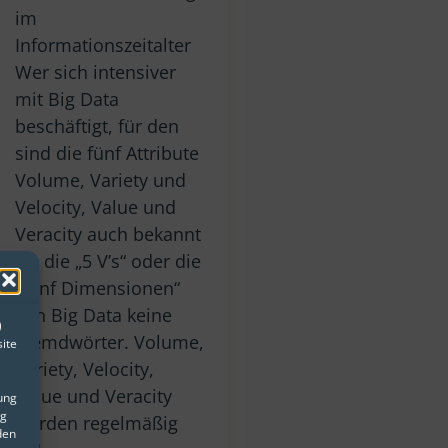
im
Informationszeitalter
Wer sich intensiver
mit Big Data
beschäftigt, für den
sind die fünf Attribute
Volume, Variety und
Velocity, Value und
Veracity auch bekannt
als die „5 V’s“ oder die
„fünf Dimensionen“
von Big Data keine
)
Fremdwörter. Volume,
ite
Variety, Velocity,
Value und Veracity
gung
ng
werden regelmäßig
den