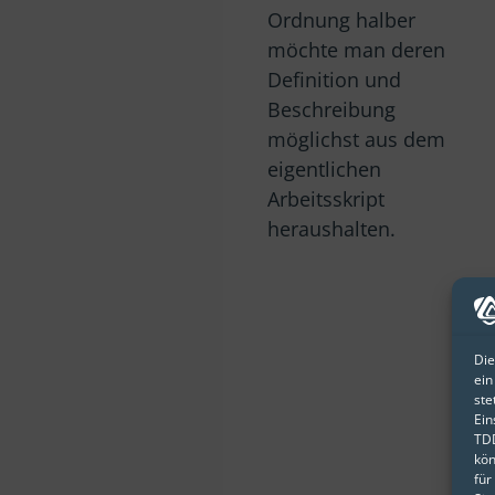
Ordnung halber
möchte man deren
Definition und
Beschreibung
möglichst aus dem
eigentlichen
Arbeitsskript
heraushalten.
Die
ein
ste
Ein
TDD
kön
für