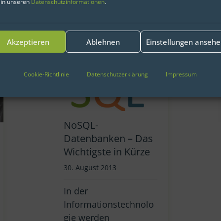
 in unseren
Datenschutzinformationen
.
Akzeptieren
Ablehnen
Einstellungen anseh
Cookie-Richtlinie
Datenschutzerklärung
Impressum
NoSQL-
Datenbanken – Das
Wichtigste in Kürze
30. August 2013
In der
Informationstechnolo
gie werden