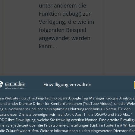
unter anderem die
Funktion debug() zur
Verfügung, die wie im
folgenden Beispiel
angewendet werden
kann:…
Einwilligung verwalten
se Website nutzt Tracking-Technologien (Google Tag Manager, Google Analytics
 und bindet Dienste Dritter für Komfortfunktionen (YouTube-Videos), um die Webs
tig zu verbessern und Ihnen ein optimales Nutzungserlebnis zu bieten. Für den
satz dieser Dienste benötigen wir nach Art. 6 Abs. 1 lit. a DSGVO und § 25 Abs. 1
DG Ihre Einwilligung, welche Sie freiwillig erteilen können. Eine erteilte Einwilli
nen Sie jederzeit über die Privatsphäre-Einstellungen (Link im Footer) mit Wirku
 die Zukunft widerrufen. Weitere Informationen zu den eingesetzten Diensten fin