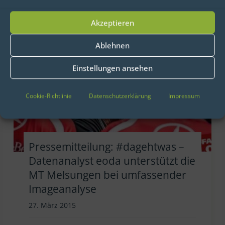
Akzeptieren
Ablehnen
Einstellungen ansehen
Cookie-Richtlinie
Datenschutzerklärung
Impressum
Pressemitteilung: #dagehtwas –
Datenanalyst eoda unterstützt die
MT Melsungen bei umfassender
Imageanalyse
27. März 2015