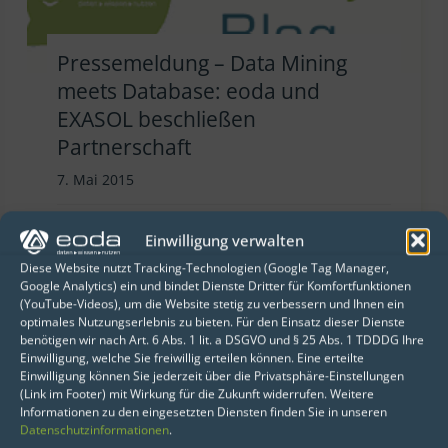
Pressemeldung – Data Mining
meets Database: eoda und
EXASOL beschließen
Partnerschaft
7. Mai 2015
Der Kasseler Datenanalyst eoda ist
Einwilligung verwalten
neuer Partner der EXASOL AG und
Diese Website nutzt Tracking-Technologien (Google Tag Manager,
verknüpft die In-Memory Datenbank
Google Analytics) ein und bindet Dienste Dritter für Komfortfunktionen
(YouTube-Videos), um die Website stetig zu verbessern und Ihnen ein
EXASolution mit seiner
optimales Nutzungserlebnis zu bieten. Für den Einsatz dieser Dienste
Serviceplattform „Results as a
benötigen wir nach Art. 6 Abs. 1 lit. a DSGVO und § 25 Abs. 1 TDDDG Ihre
Einwilligung, welche Sie freiwillig erteilen können. Eine erteilte
Service“ – dem bewährten
Einwilligung können Sie jederzeit über die Privatsphäre-Einstellungen
Lösungsverbund aus analytischen
(Link im Footer) mit Wirkung für die Zukunft widerrufen. Weitere
Informationen zu den eingesetzten Diensten finden Sie in unseren
Applikationen…
Datenschutzinformationen
.