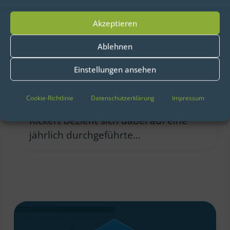
Analysetool ab
Akzeptieren
29. Juli 2016
Ablehnen
In einem kürzlich erschienenen
Blogartikel berichtet Joseph Rickert
Einstellungen ansehen
von Microsoft von den Ergebnissen
einer aktuellen Untersuchung zur
Cookie-Richtlinie
Datenschutzerklärung
Impressum
Beliebtheit von R, SAS und Python.
Rickert bezieht sich dabei auf eine
jährlich durchgeführte…