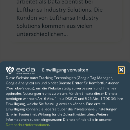
arbeitet als Data Scientist bei
Lufthansa Industry Solutions. Die
Kunden von Lufthansa Industry
Solutions kommen aus vielen
unterschiedlichen…
Einwilligung verwalten
Diese Website nutzt Tracking-Technologien (Google Tag Manager,
Google Analytics) ein und bindet Dienste Dritter für Komfortfunktionen
(YouTube-Videos), um die Website stetig zu verbessern und Ihnen ein
optimales Nutzungserlebnis zu bieten. Für den Einsatz dieser Dienste
benötigen wir nach Art. 6 Abs. 1 lit. a DSGVO und § 25 Abs. 1 TDDDG Ihre
Einwilligung, welche Sie freiwillig erteilen können. Eine erteilte
Einwilligung können Sie jederzeit über die Privatsphäre-Einstellungen
(Link im Footer) mit Wirkung für die Zukunft widerrufen. Weitere
Informationen zu den eingesetzten Diensten finden Sie in unseren
R löst SAS als beliebtestes
Datenschutzinformationen
.